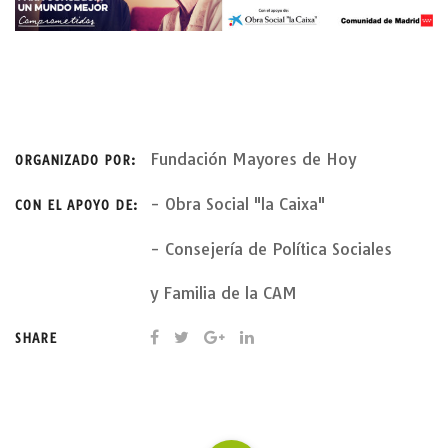
00:00
04:36
Balance de la Jornada sobre Derechos de los Mayores por
Manuel Martínez Domene
los protagonistas, en Radio 5.
Director General del IMSERSO
Corte nº1
00:00
04:24
Fundación Mayores de Hoy
ORGANIZADO POR:
- Obra Social "la Caixa"
CON EL APOYO DE:
- Consejería de Política Sociales
y Familia de la CAM
Manuel Martínez Domene
Director General del IMSERSO
Corte nº2
SHARE