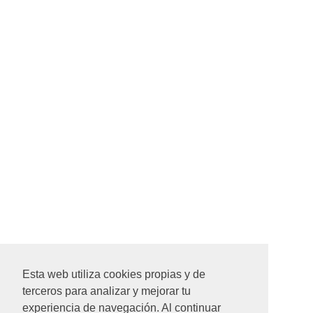
Vicente Pérez Cano
Director CONFEMAC
Inocente Gómez
Presidente SECOT Madrid
Esta web utiliza cookies propias y de
terceros para analizar y mejorar tu
experiencia de navegación. Al continuar