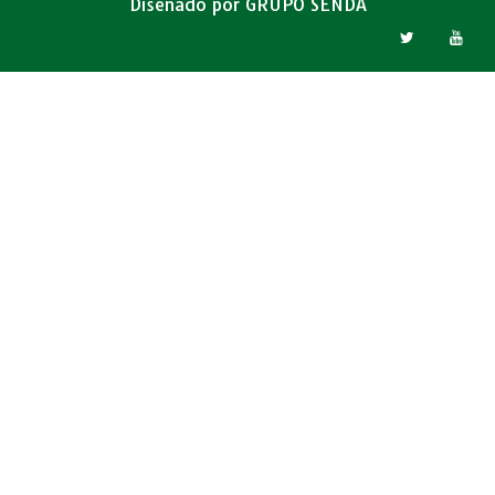
Diseñado por
GRUPO SENDA
Jesús Cubero
Secretario general AESTE
Alberto Cabanes
Fundador de Adopta un Abuelo
María García-Carrillo
Directora Universitas Senioribus CEU