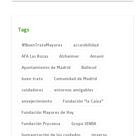
Tags
#BuenTratoMayores
accesibilidad
AFA Las Rozas
Alzheimer
Amavir
Ayuntamiento de Madrid
Ballesol
buen trato
Comunidad de Madrid
cuidadores
entornos amigables
envejecimiento
Fundación "la Caixa"
Fundación Mayores de Hoy
Fundación Pryconsa
Grupo SENDA
humanización de los cuidados
imserso