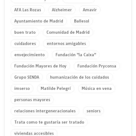
AFA Las Rozas
Alzheimer
Amavir
Ayuntamiento de Madrid
Ballesol
buen trato
Comunidad de Madrid
cuidadores
entornos amigables
envejecimiento
Fundación "la Caixa"
Fundación Mayores de Hoy
Fundación Pryconsa
Grupo SENDA
humanización de los cuidados
imserso
Matilde Pelegrí
Música en vena
personas mayores
relaciones intergeneracionales
seniors
Trata como te gustaría ser tratado
viviendas accesibles