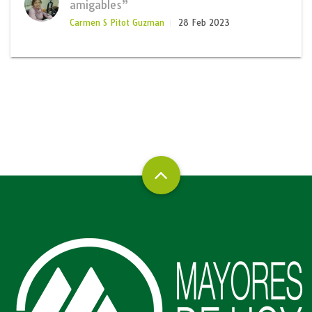
amigables”
Carmen S Pitot Guzman
28 Feb 2023