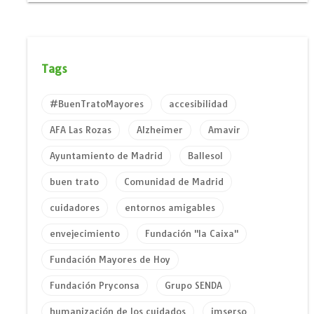
Tags
#BuenTratoMayores
accesibilidad
AFA Las Rozas
Alzheimer
Amavir
Ayuntamiento de Madrid
Ballesol
buen trato
Comunidad de Madrid
cuidadores
entornos amigables
envejecimiento
Fundación "la Caixa"
Fundación Mayores de Hoy
Fundación Pryconsa
Grupo SENDA
humanización de los cuidados
imserso