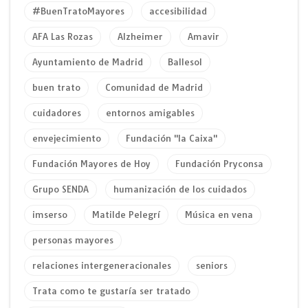
#BuenTratoMayores
accesibilidad
AFA Las Rozas
Alzheimer
Amavir
Ayuntamiento de Madrid
Ballesol
buen trato
Comunidad de Madrid
cuidadores
entornos amigables
envejecimiento
Fundación "la Caixa"
Fundación Mayores de Hoy
Fundación Pryconsa
Grupo SENDA
humanización de los cuidados
imserso
Matilde Pelegrí
Música en vena
personas mayores
relaciones intergeneracionales
seniors
Trata como te gustaría ser tratado