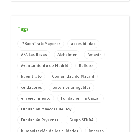
Tags
#BuenTratoMayores
accesibilidad
AFA Las Rozas
Alzheimer
Amavir
Ayuntamiento de Madrid
Ballesol
buen trato
Comunidad de Madrid
cuidadores
entornos amigables
envejecimiento
Fundación "la Caixa"
Fundación Mayores de Hoy
Fundación Pryconsa
Grupo SENDA
humanización de los cuidados
imserso