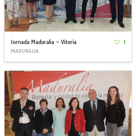
Jornada Maduralia – Vitoria
MADURALIA

Jornada Maduralia – Vitoria
MADURALIA
15/06/2017 Encuentro cuyo objetivo último es
fomentar el bienestar y
Leer Más