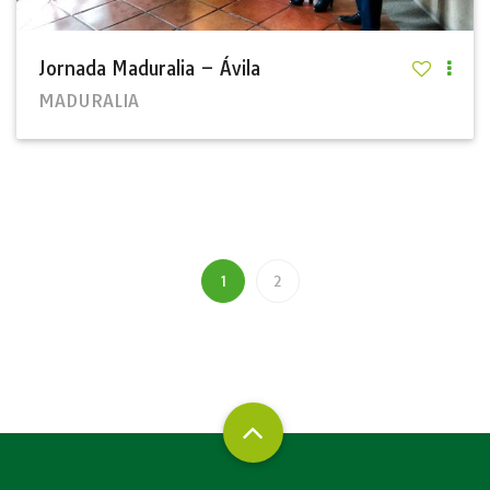
Jornada Maduralia – Ávila
MADURALIA

Jornada Maduralia – Ávila
MADURALIA
20/05/2016 La ciudad de Ávila acogió la
celebración de la I
1
2
Leer Más