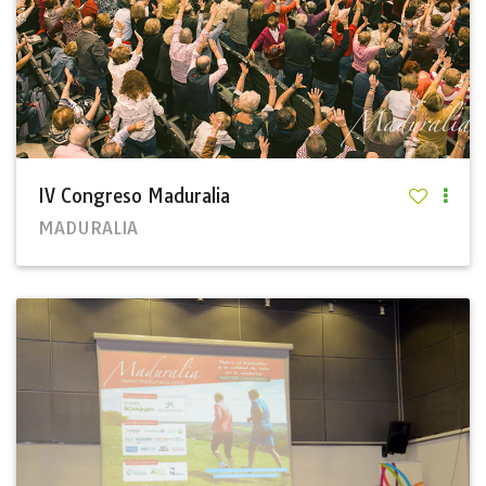
IV Congreso Maduralia
MADURALIA

IV Congreso Maduralia
MADURALIA
19/10/2018 - 20/10/2018 BADAJOZ Maduralia
2018, celebrada en las instalaciones
Leer Más